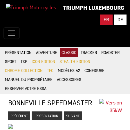
TRIUMPH LUXEMBOURG
FR
DE
PRÉSENTATION
ADVENTURE
CLASSIC
TRACKER
ROADSTER
SPORT
TXP
ICON EDITION
STEALTH EDITION
CHROME COLLECTION
TFC
MODÈLES A2
CONFIGURE
MANUEL DU PROPRIÉTAIRE
ACCESSOIRES
RESERVER VOTRE ESSAI
BONNEVILLE SPEEDMASTER
PRÉCÉDENT
PRÉSENTATION
SUIVANT