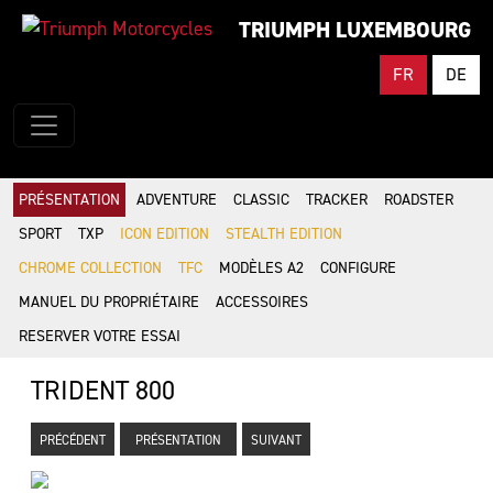
TRIUMPH LUXEMBOURG
FR
DE
PRÉSENTATION
ADVENTURE
CLASSIC
TRACKER
ROADSTER
SPORT
TXP
ICON EDITION
STEALTH EDITION
CHROME COLLECTION
TFC
MODÈLES A2
CONFIGURE
MANUEL DU PROPRIÉTAIRE
ACCESSOIRES
RESERVER VOTRE ESSAI
TRIDENT 800
PRÉCÉDENT
PRÉSENTATION
SUIVANT