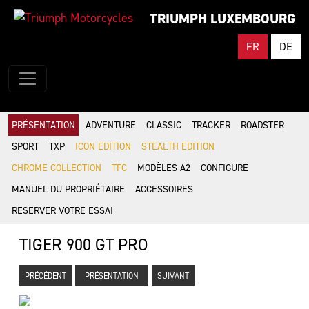
TRIUMPH LUXEMBOURG
FR
DE
PRÉSENTATION
ADVENTURE
CLASSIC
TRACKER
ROADSTER
SPORT
TXP
ICON EDITION
STEALTH EDITION
CHROME COLLECTION
TFC
MODÈLES A2
CONFIGURE
MANUEL DU PROPRIÉTAIRE
ACCESSOIRES
RESERVER VOTRE ESSAI
TIGER 900 GT PRO
PRÉCÉDENT
PRÉSENTATION
SUIVANT