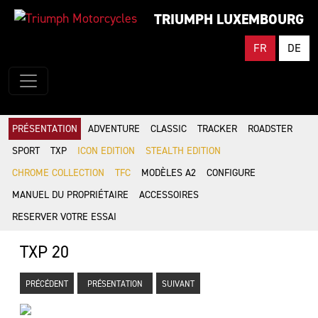
TRIUMPH LUXEMBOURG
FR
DE
PRÉSENTATION
ADVENTURE
CLASSIC
TRACKER
ROADSTER
SPORT
TXP
ICON EDITION
STEALTH EDITION
CHROME COLLECTION
TFC
MODÈLES A2
CONFIGURE
MANUEL DU PROPRIÉTAIRE
ACCESSOIRES
RESERVER VOTRE ESSAI
TXP 20
PRÉCÉDENT
PRÉSENTATION
SUIVANT