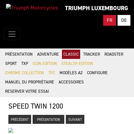
TRIUMPH LUXEMBOURG
FR
DE
PRÉSENTATION
ADVENTURE
CLASSIC
TRACKER
ROADSTER
SPORT
TXP
ICON EDITION
STEALTH EDITION
CHROME COLLECTION
TFC
MODÈLES A2
CONFIGURE
MANUEL DU PROPRIÉTAIRE
ACCESSOIRES
RESERVER VOTRE ESSAI
SPEED TWIN 1200
PRÉCÉDENT
PRÉSENTATION
SUIVANT