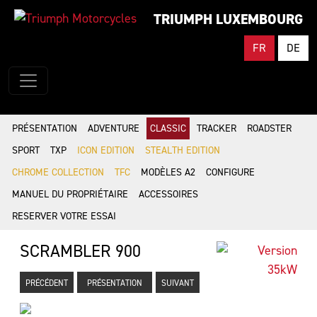
TRIUMPH LUXEMBOURG
FR
DE
PRÉSENTATION
ADVENTURE
CLASSIC
TRACKER
ROADSTER
SPORT
TXP
ICON EDITION
STEALTH EDITION
CHROME COLLECTION
TFC
MODÈLES A2
CONFIGURE
MANUEL DU PROPRIÉTAIRE
ACCESSOIRES
RESERVER VOTRE ESSAI
SCRAMBLER 900
PRÉCÉDENT
PRÉSENTATION
SUIVANT