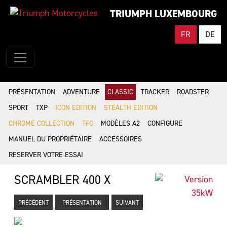
TRIUMPH LUXEMBOURG
FR
DE
PRÉSENTATION
ADVENTURE
CLASSIC
TRACKER
ROADSTER
SPORT
TXP
ICON EDITION
STEALTH EDITION
CHROME COLLECTION
TFC
MODÈLES A2
CONFIGURE
MANUEL DU PROPRIÉTAIRE
ACCESSOIRES
RESERVER VOTRE ESSAI
SCRAMBLER 400 X
PRÉCÉDENT
PRÉSENTATION
SUIVANT