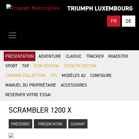
TRIUMPH LUXEMBOURG
FR
DE
PRÉSENTATION
ADVENTURE
CLASSIC
TRACKER
ROADSTER
SPORT
TXP
ICON EDITION
STEALTH EDITION
CHROME COLLECTION
TFC
MODÈLES A2
CONFIGURE
MANUEL DU PROPRIÉTAIRE
ACCESSOIRES
RESERVER VOTRE ESSAI
SCRAMBLER 1200 X
PRÉCÉDENT
PRÉSENTATION
SUIVANT