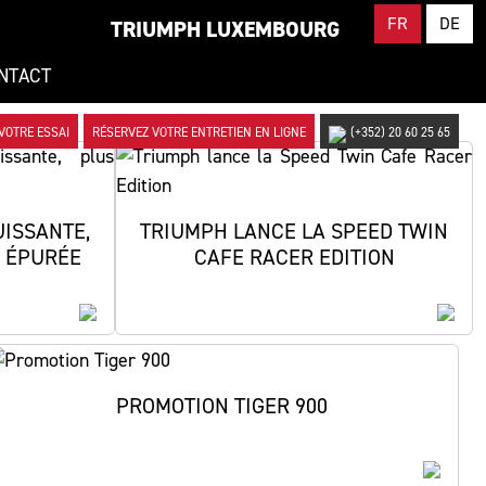
FR
DE
TRIUMPH LUXEMBOURG
NTACT
VOTRE ESSAI
RÉSERVEZ VOTRE ENTRETIEN EN LIGNE
(+352) 20 60 25 65
UISSANTE,
TRIUMPH LANCE LA SPEED TWIN
S ÉPURÉE
CAFE RACER EDITION
nces.
lir.
PROMOTION TIGER 900