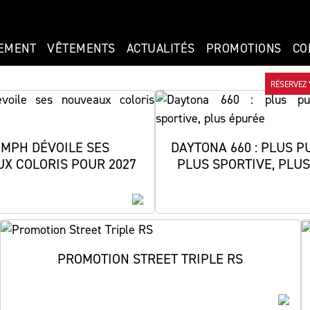
EMENT
VÊTEMENTS
ACTUALITÉS
PROMOTIONS
CO
RÉSERVEZ 
CONGÉS ANNUELS
UMPH DÉVOILE SES
DAYTONA 660 : PLUS P
X COLORIS POUR 2027
PLUS SPORTIVE, PLU
On fait le plein des batteries !
9/08 au 24/08 inclus, la concession passe en mode vaca
revient en pleine forme dès le 25 Août pour vous accueil
D’ici là, bonnes fêtes et RIDE SAFE
PROMOTION STREET TRIPLE RS